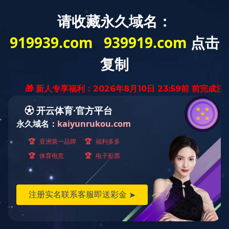
EN
|
繁體
领域
社会责任
企业文化
jiuyou登录入口