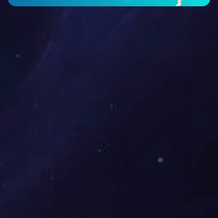
发展根基。
势，为国机集团服务国家战略作出更大贡献。要坚持统筹发展和安全，不
业务支撑。
晓仑董事长的要求，积极培育巩固“根技术”，以“根技术”支撑“根业务”
根技术”，不断强化在工业、民用、市政、物流等业务领域的竞争优势。
核心力量。