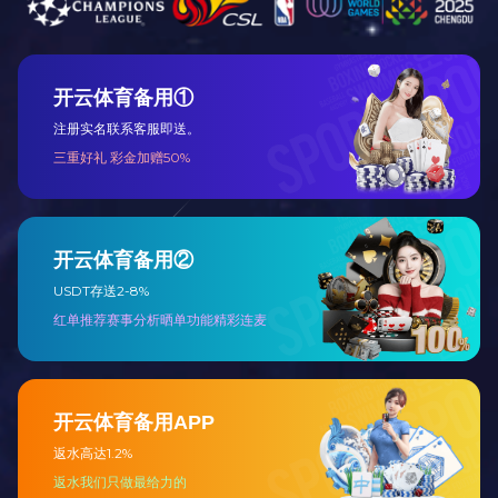
国)官方网站特色业务、品牌项目、区域布局、行业深耕、组织架构、人才培养
方面作了系统详实的汇报，并表示中机六院将坚决贯彻落实好国机集团与
四五”规划各项目标任务，以最大努力争取最好成绩，为“十五五”高起点
力量。