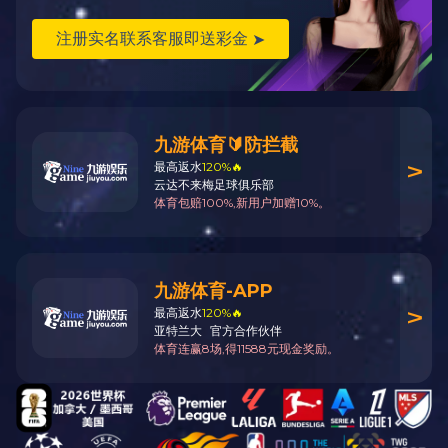
经理助理，国机工程集团党委书记、董事长王博调研国机工程集团成员企业中
，副总经理、首席合规官吴旭东，党委委员、财务总监郑召梅，副总经理
刘俊参加调研座谈会。