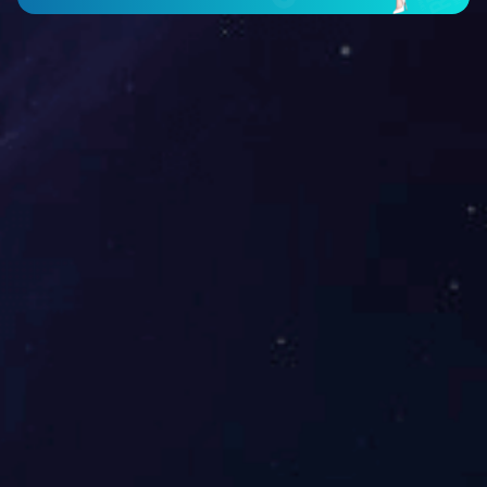
工国际引领下国际化经营和为海外EPC项目提供优质设计咨询服务取得的
显著的国际竞争力。他指出，双方业务领域高度契合、优势互补性强、合
紧密的协作关系。通过常态化交流机制，分享国际化发展经验，共同提升
合作展开务实交流，就国际化发展路径、融合发展经验、自主开拓国际市