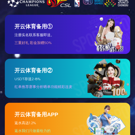
表示诚挚欢迎，并系统介绍了中国中元国际业务发展历程、国际化技术研
。