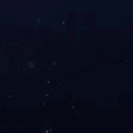
中国中元副总经理杜鹏及相关业务负责人参加会谈。
CMEC手机版
CMEC
乐竞在线平台
|
kaiyun开云体育平台
|
乐鱼买球·（中国）官方网站
|
乐
动网页_乐动(中国)
|
线上买球官网(中国)官方网站
|
开云在线(中国)唯一
官方网站
|
J9九游会·(中国)首页登录入口
|
milan米兰电子(中国)官方网站
|